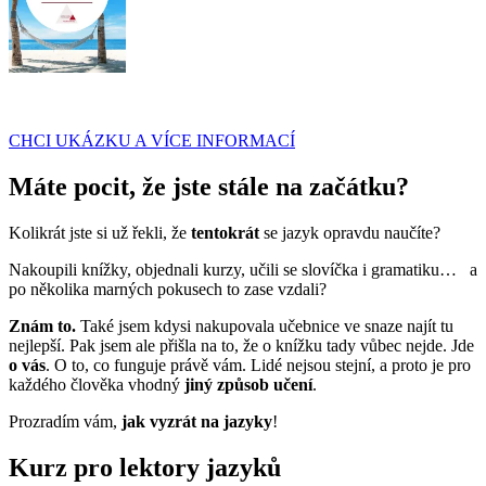
CHCI UKÁZKU A VÍCE INFORMACÍ
Máte pocit, že jste stále na začátku?
Kolikrát jste si už řekli, že
tentokrát
se jazyk opravdu naučíte?
Nakoupili knížky, objednali kurzy, učili se slovíčka i gramatiku…
a
po několika marných pokusech to zase vzdali?
Znám to.
Také jsem kdysi nakupovala učebnice ve snaze najít tu
nejlepší. Pak jsem ale přišla na to, že o knížku tady vůbec nejde. Jde
o vás
. O to, co funguje právě vám. Lidé nejsou stejní, a proto je pro
každého člověka vhodný
jiný způsob učení
.
Prozradím vám,
jak vyzrát na jazyky
!
Kurz pro lektory jazyků