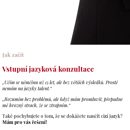
Jak začít
Vstupní jazyková konzultace
„Učím se němčinu už 15 let, ale bez větších výsledků. Prostě
nemám na jazyky talent.“
„Rozumím bez problémů, ale když mám promluvit, přepadne
mě hrozný strach, že se ztrapním.“
Také pochybujete o tom, že se dokážete naučit cizí jazyk?
Mám pro vás řešení!