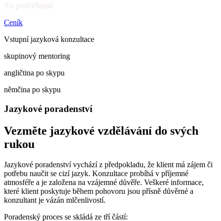
To potřebuju!
Ceník
Vstupní jazyková konzultace
skupinový mentoring
angličtina po skypu
němčina po skypu
Jazykové poradenství
Vezměte jazykové vzdělávání do svých
rukou
Jazykové poradenství vychází z předpokladu, že klient má zájem či
potřebu naučit se cizí jazyk. Konzultace probíhá v příjemné
atmosféře a je založena na vzájemné důvěře. Veškeré informace,
které klient poskytuje během pohovoru jsou přísně důvěrné a
konzultant je vázán mlčenlivostí.
Poradenský proces se skládá ze tří částí: