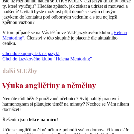
Jste již rozhodnuti naučit se JAKÝKOLIV cizí jazyk (nikoliv pouze
ty, které vyučuji)? Hledáte způsob, jak získat a udržet si motivaci a
nadšení? Uvítali byste možnost přijít denně se svým cílovým
jazykem do kontaktu pod odborným vedením a s tou nejlepší
zpětnou vazbou?
V tom případě se na Vás těším ve V.I.P jazykovém klubu
„Helena
Mentoring“
. Členství v této skupině je placené dle aktuálního
ceníku.
Chci do skupiny Jak na jazyk!
Chci do jazykového klubu "Helena Mentoring"
další SLUŽby
Výuka angličtiny a němčiny
Nemáte rádi běžně používané učebnice? Svůj nabitý pracovní
harmonogram si plánujete téměř na minuty? Nechce se Vám nikam
docházet?
Řešením jsou
lekce na míru
!
Učte se angličtinu či němčinu z pohodlí svého domova či kanceláře