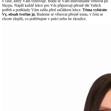
v čase, který Vám vyhovuje. Budu se Vám individuálně věnovat po
Skypu. Náplň každé lekce pro Vás připravuji přesně dle Vašich
potřeb a podklady Vám zašlu před začátkem lekce.
Téma vybíráte
Vy, obsah tvořím já.
Budeme se věnovat přesně tomu, v čem se
chcete zlepšit, co potřebujete v práci nebo ke zkoušce.