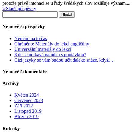
protože právě intonací se u řady švédských slov rozlišuje význam....
« Starší příspěvky
Vyhledávání
Nejnovější příspěvky
Nemám na to čas
Chráněno: Materiály do lekcí angličtiny
Univerzální materiály do lekcí
Kde se potkává nabídka s poptávkou?
Cizí jazyky se vám budou učit daleko snáze, když…
Nejnovější komentáře
Archivy
Květen 2024
Červenec 2023
Září 2022
Listopad 2019
Březen 2019
Rubriky