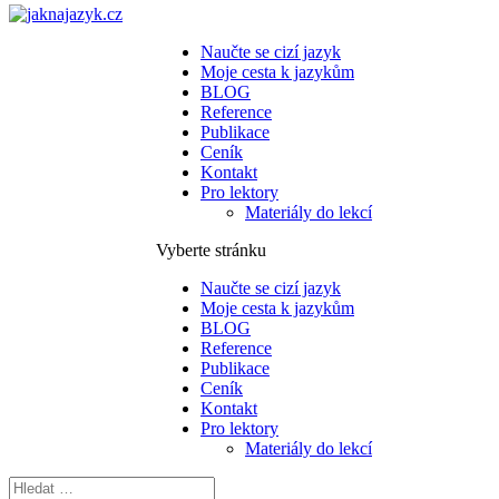
Naučte se cizí jazyk
Moje cesta k jazykům
BLOG
Reference
Publikace
Ceník
Kontakt
Pro lektory
Materiály do lekcí
Vyberte stránku
Naučte se cizí jazyk
Moje cesta k jazykům
BLOG
Reference
Publikace
Ceník
Kontakt
Pro lektory
Materiály do lekcí