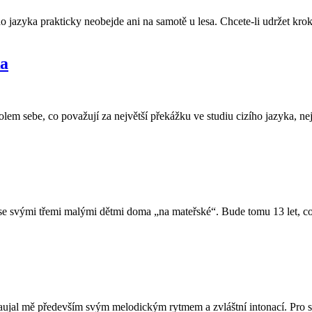
o jazyka prakticky neobejde ani na samotě u lesa. Chcete-li udržet kr
ka
 kolem sebe, co považují za největší překážku ve studiu cizího jazyka
se svými třemi malými dětmi doma „na mateřské“. Bude tomu 13 let, co
aujal mě především svým melodickým rytmem a zvláštní intonací. Pro spr