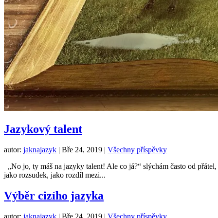
Jazykový talent
autor:
jaknajazyk
|
Bře 24, 2019
|
Všechny příspěvky
„No jo, ty máš na jazyky talent! Ale co já?“ slýchám často od přátel, k
jako rozsudek, jako rozdíl mezi...
Výběr cizího jazyka
autor:
jaknajazyk
|
Bře 24, 2019
|
Všechny příspěvky