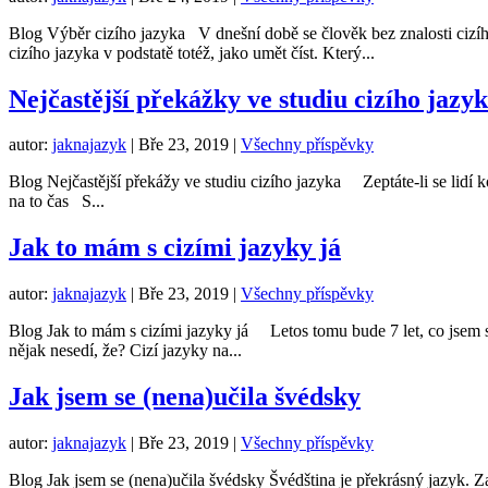
Blog Výběr cizího jazyka V dnešní době se člověk bez znalosti cizíh
cizího jazyka v podstatě totéž, jako umět číst. Který...
Nejčastější překážky ve studiu cizího jazy
autor:
jaknajazyk
|
Bře 23, 2019
|
Všechny příspěvky
Blog Nejčastější překážy ve studiu cizího jazyka Zeptáte-li se lidí
na to čas S...
Jak to mám s cizími jazyky já
autor:
jaknajazyk
|
Bře 23, 2019
|
Všechny příspěvky
Blog Jak to mám s cizími jazyky já Letos tomu bude 7 let, co jsem 
nějak nesedí, že? Cizí jazyky na...
Jak jsem se (nena)učila švédsky
autor:
jaknajazyk
|
Bře 23, 2019
|
Všechny příspěvky
Blog Jak jsem se (nena)učila švédsky Švédština je překrásný jazyk. Z